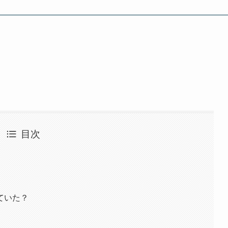
目次
ていた？