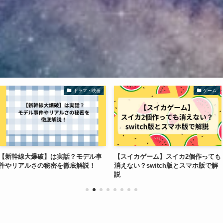
ドラマ・映画
ゲーム
は実話？モデル事
【スイカゲーム】スイカ2個作っても
石丸伸二の評判
密を徹底解説！
消えない？switch版とスマホ版で解
われる真相とSN
説