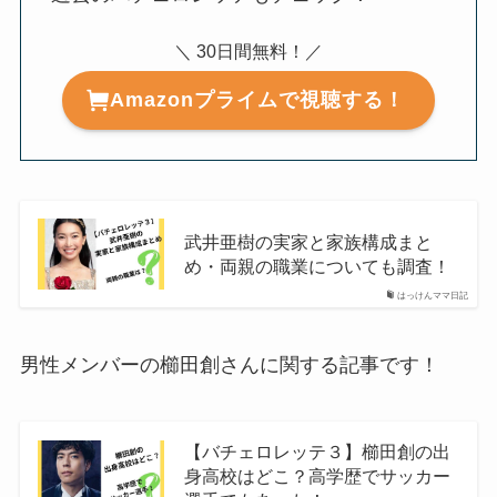
＼ 30日間無料！／
Amazonプライムで視聴する！
武井亜樹の実家と家族構成まと
め・両親の職業についても調査！
はっけんママ日記
男性メンバーの櫛田創さんに関する記事です！
【バチェロレッテ３】櫛田創の出
身高校はどこ？高学歴でサッカー