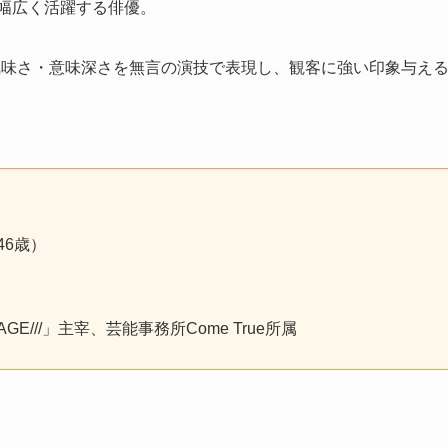
幅広く活躍する俳優。
気味さ・意味深さを無言の演技で表現し、観客に強い印象与え
46歳）
///」主宰、芸能事務所Come True所属