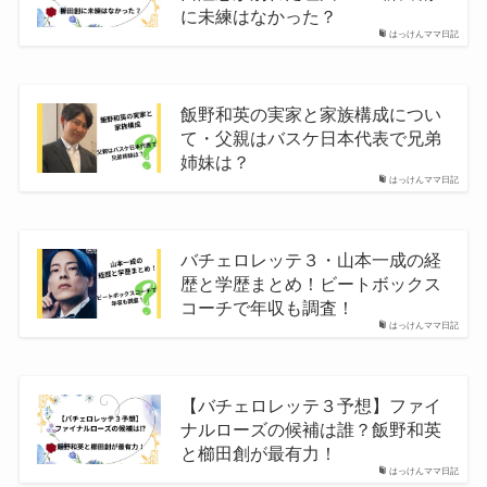
に未練はなかった？
はっけんママ日記
飯野和英の実家と家族構成につい
て・父親はバスケ日本代表で兄弟
姉妹は？
はっけんママ日記
バチェロレッテ３・山本一成の経
歴と学歴まとめ！ビートボックス
コーチで年収も調査！
はっけんママ日記
【バチェロレッテ３予想】ファイ
ナルローズの候補は誰？飯野和英
と櫛田創が最有力！
はっけんママ日記