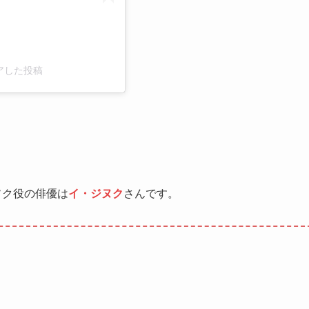
がシェアした投稿
ソク役の俳優は
イ・ジヌク
さんです。