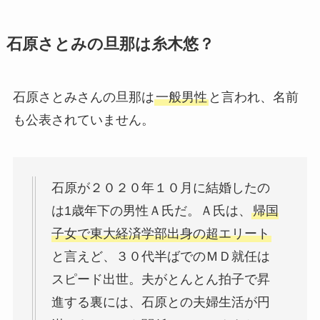
石原さとみの旦那は糸木悠？
石原さとみさんの旦那は
一般男性
と言われ、名前
も公表されていません。
石原が２０２０年１０月に結婚したの
は1歳年下の男性Ａ氏だ。Ａ氏は、
帰国
子女で東大経済学部出身の超エリート
と言えど、３０代半ばでのＭＤ就任は
スピード出世。夫がとんとん拍子で昇
進する裏には、石原との夫婦生活が円