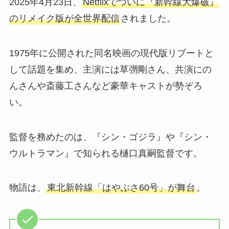
2025年4月23日、
Netflixでついに『新幹線大爆破』
のリメイク版が全世界配信
されました。
1975年に公開された同名映画の現代版リブートと
して話題を集め、主演には草彅剛さん、共演にの
んさんや斎藤工さんなど豪華キャストが勢ぞろ
い。
監督を務めたのは、『シン・ゴジラ』や『シン・
ウルトラマン』で知られる樋口真嗣監督です。
物語は、
東北新幹線「はやぶさ60号」が舞台
。