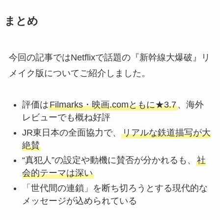
まとめ
今回の記事ではNetflixで話題の『新幹線大爆破』リ
メイク版についてご紹介しました。
評価は
Filmarks・映画.comともに★3.7
、海外
レビューでも概ね好評
JR東日本の全面協力で、
リアルな鉄道描写が大
絶賛
“真犯人”の設定や動機に賛否が分かれるも、
社
会的テーマは深い
「世代間の連鎖」を断ち切ろうとする現代的な
メッセージが込められている