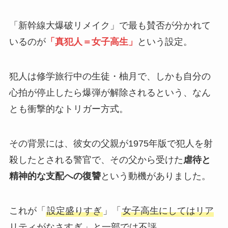
「新幹線大爆破リメイク」で最も賛否が分かれて
いるのが
「真犯人＝女子高生」
という設定。
犯人は修学旅行中の生徒・柚月で、しかも自分の
心拍が停止したら爆弾が解除されるという、なん
とも衝撃的なトリガー方式。
その背景には、彼女の父親が1975年版で犯人を射
殺したとされる警官で、その父から受けた
虐待と
精神的な支配への復讐
という動機がありました。
これが「
設定盛りすぎ
」「
女子高生にしてはリア
リティがなさすぎ
」と一部では不評。