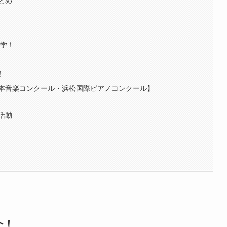
とめ
進学！
！
本音楽コンクール・浜松国際ピアノコンクール】
活動
介！