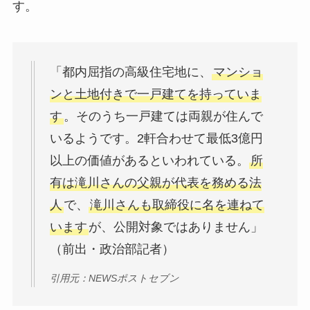
す。
「都内屈指の高級住宅地に、
マンショ
ンと土地付きで一戸建てを持っていま
す
。そのうち一戸建ては両親が住んで
いるようです。2軒合わせて最低3億円
以上の価値があるといわれている。
所
有は滝川さんの父親が代表を務める法
人
で、
滝川さんも取締役に名を連ねて
います
が、公開対象ではありません」
（前出・政治部記者）
引用元：NEWSポストセブン