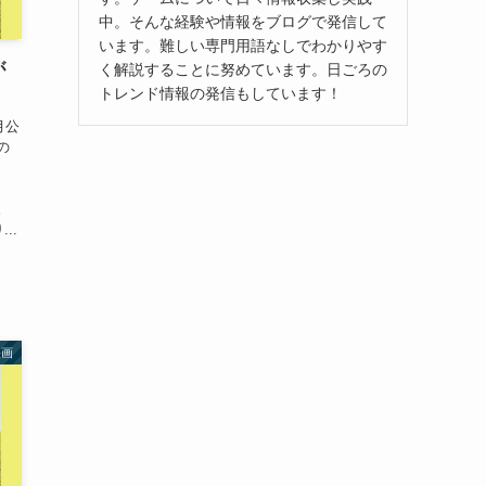
中。そんな経験や情報をブログで発信して
います。難しい専門用語なしでわかりやす
が
く解説することに努めています。日ごろの
トレンド情報の発信もしています！
月公
の
な
。
..
映画