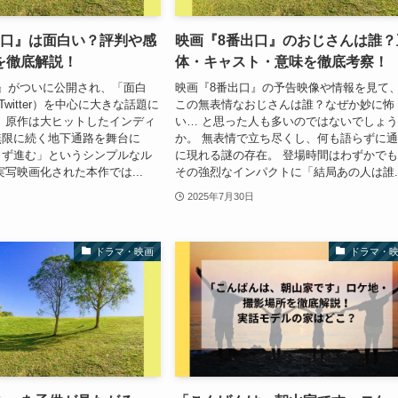
出口』は面白い？評判や感
映画『8番出口』のおじさんは誰？
を徹底解説！
体・キャスト・意味を徹底考察！
』がついに公開され、「面白
映画『8番出口』の予告映像や情報を見て
witter）を中心に大きな話題に
この無表情なおじさんは誰？なぜか妙に怖
 原作は大ヒットしたインディ
い… と思った人も多いのではないでしょ
無限に続く地下通路を舞台に
か。 無表情で立ち尽くし、何も語らずに
さず進む」というシンプルなル
に現れる謎の存在。 登場時間はわずかで
実写映画化された本作では...
その強烈なインパクトに「結局あの人は誰..
2025年7月30日
ドラマ・映画
ドラマ・