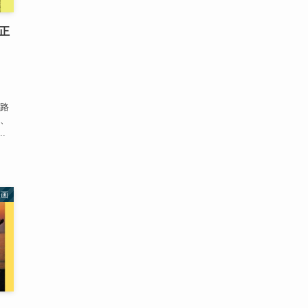
正
、
う
通路
も、
.
映画