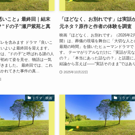
悪いこと』最終回｜結末
「ほどなく、お別れです」は実話
？“ドの子”瀬戸紫苑と真
元ネタ？原作と作者の体験を調査
映画『ほどなく、お別れです』（2026年2
開）は、葬儀の現場を舞台に「大切な人と
レを含みます ドラマ『良いこ
最期の時間」を描いたヒューマンドラマで
はいよいよ最終回を迎えます。
す。 テーマがリアルなだけに「実話が元
は、“ドの子”と呼ばれる謎の人
の？」「本当にあった話なの？」と話題に
が初めて姿を見せ、物語は一気
結論から言えば――“実話そのまま”ではあり.
きました。 最終回では、これ
かれてきた事件の真...
2025年10月22日
日
ドラマ・映画
ドラマ・