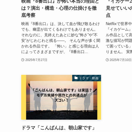
映画『8番出口』が怖い本当の理由と
『イカゲー
は？演出・構造・心理の仕掛けを徹
見せていい
底考察
点
映画『8番出口』は、決して血が飛び散るわけ
Netflixで
でも、幽霊が出てくるわけでもありません。
『イカゲーム』
それなのに、見終えたあとに妙な“怖さ”や“不
ル作品として
安”がじわじわと残る――。 そんな声が多く聞
激な描写が問
かれる作品です。 「怖い」と感じる理由は人
て困っている
によってさまざまですが、『8番出口...
りません。 実
2025年7月27日
2025年7月10日
ドラマ・映画
ドラマ「こんばんは、朝山家です」