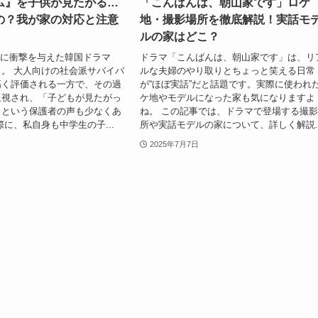
ム』を子供が見たがる…
「こんばんは、朝山家です」ロケ
の？我が家の対応と注意
地・撮影場所を徹底解説！実話モ
ルの家はどこ？
世界中に衝撃を与えた韓国ドラマ
ドラマ「こんばんは、朝山家です」は、リ
。 大人向けの社会派サバイバ
ルな夫婦のやり取りとちょっと笑える日常
高く評価される一方で、その過
が“ほぼ実話”だと話題です。実際に使われ
題視され、「子どもが見たがっ
ケ地やモデルになった家も気になりますよ
」という保護者の声も少なくあ
ね。 この記事では、ドラマで登場する撮
際に、私自身も中学生の子...
所や実話モデルの家について、詳しく解説..
2025年7月7日