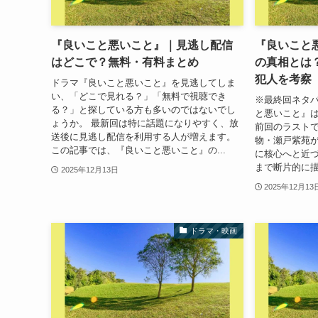
『良いこと悪いこと』｜見逃し配信
『良いこと
はどこで？無料・有料まとめ
の真相とは
犯人を考察
ドラマ『良いこと悪いこと』を見逃してしま
い、「どこで見れる？」「無料で視聴でき
※最終回ネタバ
る？」と探している方も多いのではないでし
と悪いこと』
ょうか。 最新回は特に話題になりやすく、放
前回のラストで
送後に見逃し配信を利用する人が増えます。
物・瀬戸紫苑
この記事では、『良いこと悪いこと』の...
に核心へと近づ
まで断片的に描
2025年12月13日
2025年12月13
ドラマ・映画