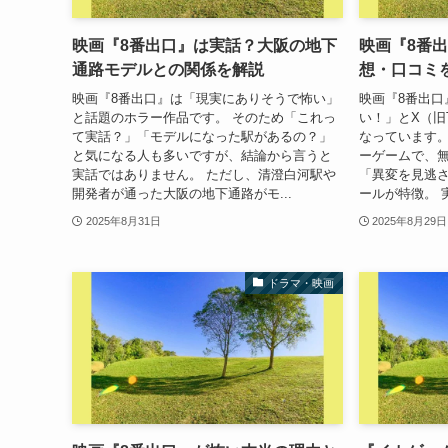
映画『8番出口』は実話？大阪の地下
映画『8番
通路モデルとの関係を解説
想・口コミ
映画『8番出口』は「現実にありそうで怖い」
映画『8番出口
と話題のホラー作品です。 そのため「これっ
い！」とX（旧T
て実話？」「モデルになった駅があるの？」
なっています。
と気になる人も多いですが、結論から言うと
ーゲームで、
実話ではありません。 ただし、清澄白河駅や
「異変を見逃
開発者が通った大阪の地下通路がモ...
ールが特徴。 
2025年8月31日
2025年8月29日
ドラマ・映画