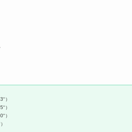
。
‘‘）
‘‘）
‘‘）
‘）