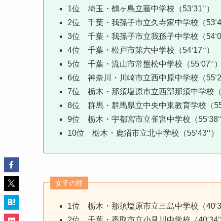
1位 埼玉・鶴ヶ島立藤中学校（53‘31‘‘）
2位 千葉・我孫子市立久寺家中学校（53‘44
3位 千葉・我孫子市立我孫子中学校（54‘02
4位 千葉・松戸市第六中学校（54‘17‘‘）
5位 千葉・流山市常盤松中学校（55‘07‘‘
6位 神奈川・川崎市立西中原中学校（55‘20
7位 栃木・那須塩原市立西部那須中学校（55‘
8位 群馬・群馬県立中央中東教育学校（55‘3
9位 栃木・宇都宮市立雀宮中学校（55‘38‘
10位 栃木・鹿沼市立北中学校（55‘43‘‘）
女子の部
1位 栃木・那須塩原市立三島中学校（40‘31
2位 千葉・香取市立小見川中学校（40‘34‘