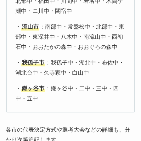
北部中・福田中・川間中・岩名中・木間ケ
瀬中・ニ川中・関宿中
・
流山市
：南部中・常盤松中・北部中・東
部中・東深井中・八木中・南流山中・西初
石中・おおたかの森中・おおぐろの森中
・
我孫子市
：我孫子中・湖北中・布佐中・
湖北台中・久寺家中・白山中
・
鎌ヶ谷市
：鎌ヶ谷中・二中・三中・四
中・五中
各市の代表決定方式や選考大会などの詳細も、分
かり次第追記します。