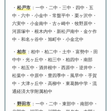
・
松戸市
：一中・二中・三中・四中・五
中・六中・小金中・常盤平中・栗ヶ沢中・
六実中・小金南中・古ヶ崎中・牧野原中・
河原塚中・根木内中・新松戸南中・金ケ作
中・和名ヶ谷中・旭町中・小金北中
・
柏市
：柏中・柏二中・土中・富勢中・田
中中・光ヶ丘中・柏三中・柏四中・南部
中・柏五中・酒井根中・西原中・逆井中・
松葉中・中原中・豊四季中・風早中・手賀
中・大津ヶ丘中・高柳中・東葛飾中学・流
通経済大学附属柏中
・
野田市
：一中・二中・東部中・南部中・