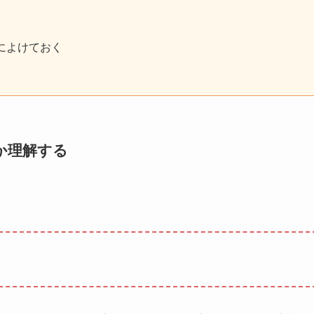
によけておく
か理解する