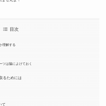
目次
か理解する
ーツは脇によけておく
を取るためには
いて