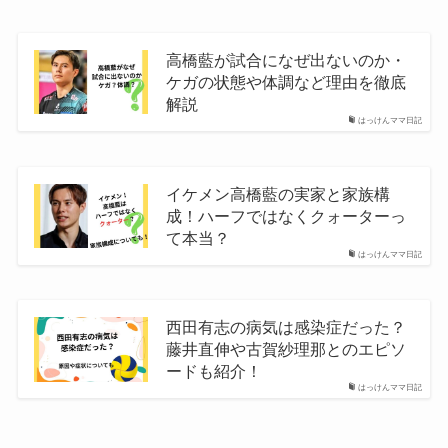
高橋藍が試合になぜ出ないのか・
ケガの状態や体調など理由を徹底
解説
はっけんママ日記
イケメン高橋藍の実家と家族構
成！ハーフではなくクォーターっ
て本当？
はっけんママ日記
西田有志の病気は感染症だった？
藤井直伸や古賀紗理那とのエピソ
ードも紹介！
はっけんママ日記