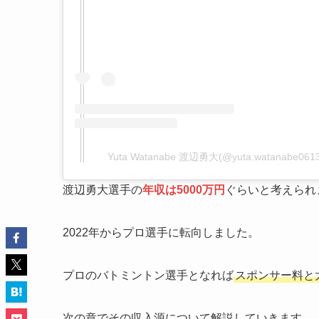
Yuta Watanabe 渡辺勇大(@yuta.watanab
渡辺勇大選手の
年収は5000万円
ぐらいと考えられ
2022年からプロ選手に転向しました。
プロのバトミントン選手となれば
スポンサー料と
次の章でその収入源について解説していきます。