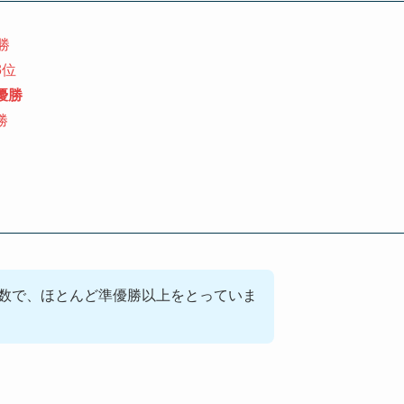
勝
3位
優勝
勝
合数で、ほとんど準優勝以上をとっていま