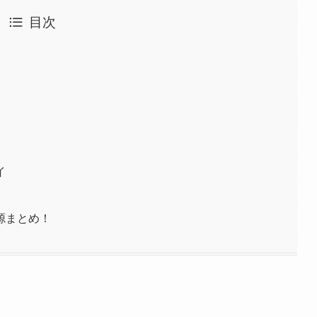
目次
イ
源まとめ！